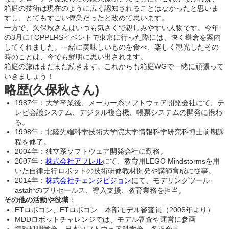
箱庭の技術は現在のように広く認知されることはなかったと思いま
すし、とてもすごい偉業だったと改めて思います。
一方で、久保秋さんはいつも気さくで親しみやすい人物です。今年
の3月にTOPPERSイベントで東京に行った際には、快く鎌倉を案内
してくれました。一緒に美味しいものを食べ、楽しく観光したその
時のことは、今でも鮮明に思い出されます。
箱庭の旅はまだまだ続きます。これからも箱庭WGで一緒に頑張って
いきましょう！
略歴(久保秋さん)
1987年：大学卒業後、メーカー系ソフトウェア開発会社にて、テ
レビ会議システム、デジタル複合機、帳票システムの開発に携わ
る。
1998年：北陸先端科学技術大学院大学情報科学研究科博士前期課
程を修了。
2004年：独立系ソフトウェア開発会社に勤務。
2007年：
株式会社アフレル
にて、教育用LEGO Mindstormsを用
いた自律走行ロボットの技術研修教材開発や講師育成に従事。
2014年：
株式会社チェンジビジョン
にて、モデリングツール
astah*のプリセールス、導入支援、教育業務を担当。
その他の活動や役職
：
ETロボコン、ETロボコン 本部モデル審査員（2006年より）
MDDロボットチャレンジでは、モデル審査や運営に参画
情報処理学会、日本ソフトウェア科学会、各正会員