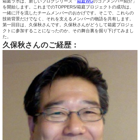
er
e
a
e
箱庭ラボは、新しいブログシリーズ「
箱庭WG
のコアメンバー紹介」
を開始します。これまでのTOPPERS/箱庭プロジェクトの成功は、
b
d
dI
一緒に汗を流したチームメンバーのおかげです。そこで、これらの
o
s
n
技術背景だけでなく、それを支えるメンバーの物語を共有します。
第一回目は、久保秋さんです。久保秋さんがどうして箱庭プロジェ
o
クトに参加することになったのか、その舞台裏を掘り下げてみまし
た。
k
久保秋さんのご経歴：