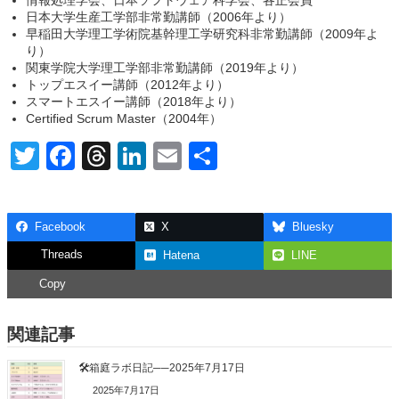
日本大学生産工学部非常勤講師（2006年より）
早稲田大学理工学術院基幹理工学研究科非常勤講師（2009年よ
り）
関東学院大学理工学部非常勤講師（2019年より）
トップエスイー講師（2012年より）
スマートエスイー講師（2018年より）
Certified Scrum Master（2004年）
T
F
T
Li
E
共
wi
a
hr
n
m
有
tt
c
e
k
ail
Facebook
X
Bluesky
er
e
a
e
Threads
Hatena
LINE
b
d
dI
Copy
o
s
n
o
関連記事
k
🛠箱庭ラボ日記──2025年7月17日
2025年7月17日