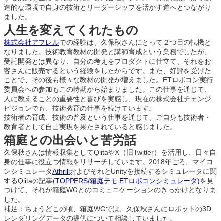
造的な環境で自身の技術とリーダーシップを活かす道へとつながり
ました。
人生を変えてくれたもの
株式会社アフレル
での経験は、久保秋さんにとって２つ目の転機と
なりました。技術教育教材の開発と講師育成という業務でしたが、
受託開発とは異なり、自分の考えをプロダクトに仕立て、それをお
客さんに販売するという経験をしたからです。また、好評を受けた
ことで、その後も様々な教材の開発が増えました。ETロボコン実行
委員会への参加もこの時期から始まりました。この仕事を通じて、
人に教えることの重要性と喜びを実感し、現在の株式会社チェンジ
ビジョンでも、技術教育の仕事を続けています。
技術者の育成、技術の普及という仕事を通じて、ご自身も技術者・
教育者として自己実現を果たされていると感じました。
箱庭との出会いと苦労話
久保秋さんは情報収集としてQiitaやX（旧Twitter）を活用し、日々自
身の仕事に役立つ情報をリサーチしています。2018年ごろ、マイコ
ンシミュレータ
Athrill
およびそれとUnityを接続するシミュレータに関
するQiitaの記事(
TOPPERS/箱庭デモ ETロボコンシミュレータ)
を見
つけて、それが箱庭WGとのコミュニケーションのきっかけとなりま
した。
補足：ちょうどこの頃、箱庭WGでは、久保秋さんにロボットの3D
レンダリングデータの提供について相談していました。