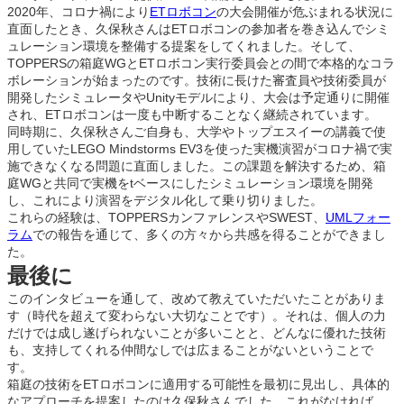
2020年、コロナ禍により
ETロボコン
の大会開催が危ぶまれる状況に
直面したとき、久保秋さんはETロボコンの参加者を巻き込んでシミ
ュレーション環境を整備する提案をしてくれました。そして、
TOPPERSの箱庭WGとETロボコン実行委員会との間で本格的なコラ
ボレーションが始まったのです。技術に長けた審査員や技術委員が
開発したシミュレータやUnityモデルにより、大会は予定通りに開催
され、ETロボコンは一度も中断することなく継続されています。
同時期に、久保秋さんご自身も、大学やトップエスイーの講義で使
用していたLEGO Mindstorms EV3を使った実機演習がコロナ禍で実
施できなくなる問題に直面しました。この課題を解決するため、箱
庭WGと共同で実機をtベースにしたシミュレーション環境を開発
し、これにより演習をデジタル化して乗り切りました。
これらの経験は、TOPPERSカンファレンスやSWEST、
UMLフォー
ラム
での報告を通じて、多くの方々から共感を得ることができまし
た。
最後に
このインタビューを通して、改めて教えていただいたことがありま
す（時代を超えて変わらない大切なことです）。それは、個人の力
だけでは成し遂げられないことが多いことと、どんなに優れた技術
も、支持してくれる仲間なしでは広まることがないということで
す。
箱庭の技術をETロボコンに適用する可能性を最初に見出し、具体的
なアプローチを提案したのは久保秋さんでした。これがなければ、