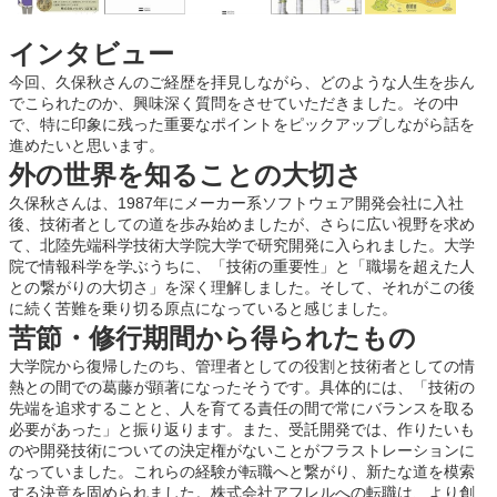
インタビュー
今回、久保秋さんのご経歴を拝見しながら、どのような人生を歩ん
でこられたのか、興味深く質問をさせていただきました。その中
で、特に印象に残った重要なポイントをピックアップしながら話を
進めたいと思います。
外の世界を知ることの大切さ
久保秋さんは、1987年にメーカー系ソフトウェア開発会社に入社
後、技術者としての道を歩み始めましたが、さらに広い視野を求め
て、北陸先端科学技術大学院大学で研究開発に入られました。大学
院で情報科学を学ぶうちに、「技術の重要性」と「職場を超えた人
との繋がりの大切さ」を深く理解しました。そして、それがこの後
に続く苦難を乗り切る原点になっていると感じました。
苦節・修行期間から得られたもの
大学院から復帰したのち、管理者としての役割と技術者としての情
熱との間での葛藤が顕著になったそうです。具体的には、「技術の
先端を追求することと、人を育てる責任の間で常にバランスを取る
必要があった」と振り返ります。また、受託開発では、作りたいも
のや開発技術についての決定権がないことがフラストレーションに
なっていました。これらの経験が転職へと繋がり、新たな道を模索
する決意を固められました。株式会社アフレルへの転職は、より創