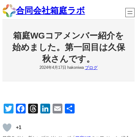
内
合同会社箱庭ラボ
容
を
ス
キ
箱庭WGコアメンバー紹介を
ッ
プ
始めました。第一回目は久保
秋さんです。
ブログ
2024年4月17日
hakoniwa
T
F
T
Li
E
共
wi
a
hr
n
m
有
tt
c
e
k
ail
+1