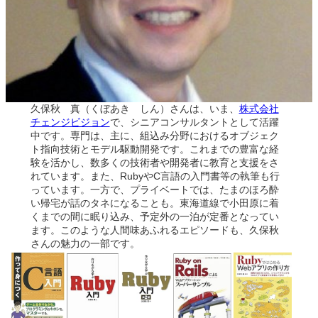
久保秋 真（くぼあき しん）さんは、いま、
株式会社
チェンジビジョン
で、シニアコンサルタントとして活躍
中です。専門は、主に、組込み分野におけるオブジェク
ト指向技術とモデル駆動開発です。これまでの豊富な経
験を活かし、数多くの技術者や開発者に教育と支援をさ
れています。また、RubyやC言語の入門書等の執筆も行
っています。一方で、プライベートでは、たまのほろ酔
い帰宅が話のタネになることも。東海道線で小田原に着
くまでの間に眠り込み、予定外の一泊が定番となってい
ます。このような人間味あふれるエピソードも、久保秋
さんの魅力の一部です。