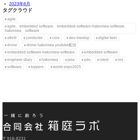
2023年8月
タグクラウド
agile
agile、embedded software、embedded-software-hakoniwa-software、
hakoniwa、software
athrill
conductor
core
dev-meetup
digital-twin
drone
drone hakoniwa youtube配信
embedded-software-hakoniwa-software
embedded software
engineer-diary
hakoniwa
jasa
pdu
robot
ros
software
toppers
world-expo2025
〒918-8231