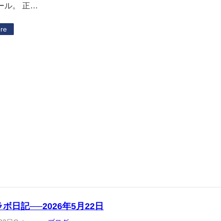
ール。 正…
re
ラボ日記──2026年5月22日