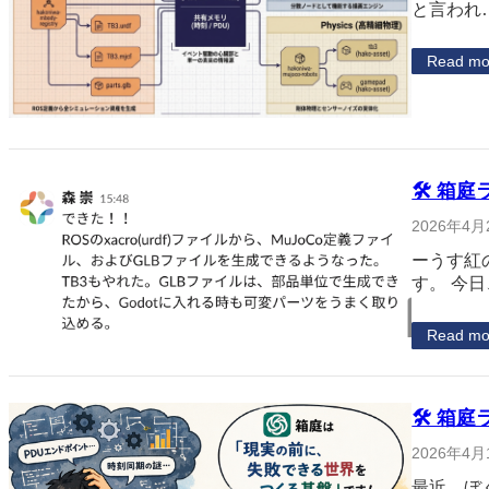
と言われ
Read mo
🛠 箱庭
2026年4月
ーうす紅
す。 今
Read mo
🛠 箱庭
2026年4月
最近、ぼ