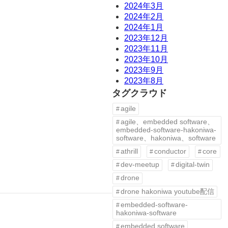
2024年3月
2024年2月
2024年1月
2023年12月
2023年11月
2023年10月
2023年9月
2023年8月
タグクラウド
agile
agile、embedded software、
embedded-software-hakoniwa-
software、hakoniwa、software
athrill
conductor
core
dev-meetup
digital-twin
drone
drone hakoniwa youtube配信
embedded-software-
hakoniwa-software
embedded software