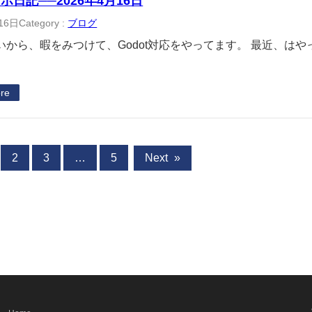
ボ日記──2026年4月16日
16日
Category :
ブログ
から、暇をみつけて、Godot対応をやってます。 最近、はやっ
re
2
3
…
5
Next
»