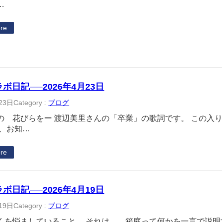
…
re
ラボ日記──2026年4月23日
23日
Category :
ブログ
の 花びらをー 渡辺美里さんの「卒業」の歌詞です。 この入
日、お知…
re
ラボ日記──2026年4月19日
19日
Category :
ブログ
くを悩ましていること。 それは、 箱庭って何かを一言で説明