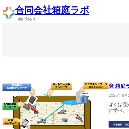
内
合同会社箱庭ラボ
容
を
一緒に創ろう
ス
キ
ッ
プ
🛠 箱庭
2026年6月
ぼくは歴
に学べ。
Read mo