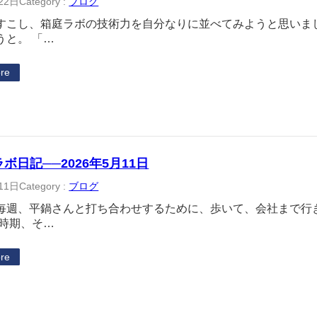
22日
Category :
ブログ
すこし、箱庭ラボの技術力を自分なりに並べてみようと思いま
うと。 「…
re
ラボ日記──2026年5月11日
11日
Category :
ブログ
毎週、平鍋さんと打ち合わせするために、歩いて、会社まで行
の時期、そ…
re