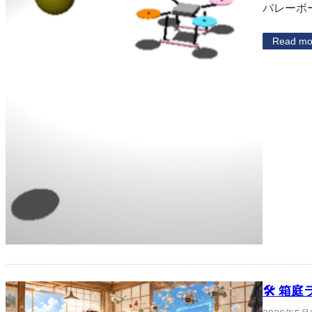
バレーボ
Read mo
🛠 箱庭