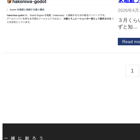
🛠箱庭ラ
2026年4月
３月くらい
ずと知…
Read mo
1