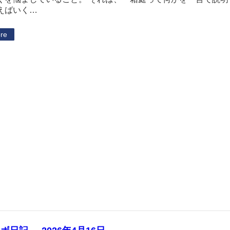
えばいく…
re