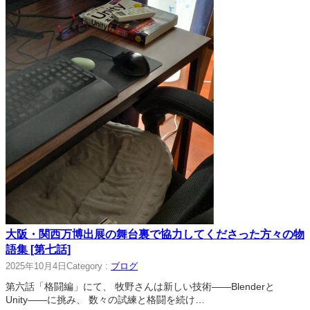
大阪・関西万博出展の舞台裏で協力してくださった方々の物
語集 [第七話]
2025年10月4日
Category :
ブログ
第六話「格闘編」にて、 牧野さんは新しい技術――Blenderと
Unity――に挑み、 数々の試練と格闘を続け…