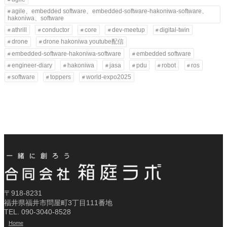
agile、embedded software、embedded-software-hakoniwa-software、
hakoniwa、software
athrill
conductor
core
dev-meetup
digital-twin
drone
drone hakoniwa youtube配信
embedded-software-hakoniwa-software
embedded software
engineer-diary
hakoniwa
jasa
pdu
robot
ros
software
toppers
world-expo2025
〒918-8231
福井県福井市問屋町3丁目111番地
TEL. 090-3040-8528
Home