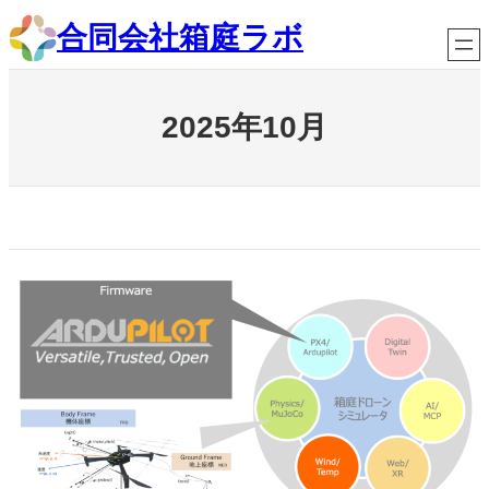
内
合同会社箱庭ラボ
容
を
ス
キ
2025年10月
ッ
プ