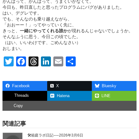
がんばって、がんばって、うまくいかなくて。
今日も、昨日直したと思ったプログラムにバグがありました。
はい、デグレです。
でも、そんなのも乗り越えながら、
「おおーー！」ってやっていく先に、
きっと、
一緒にやってくれる誰か
が現れるんじゃないでしょうか。
そんなふうに思う、今日この頃でした。
（はい、いいわけです、ごめんなさい）
おしまい。
T
F
T
Li
E
共
wi
a
hr
n
m
有
tt
c
e
k
ail
Facebook
X
Bluesky
er
e
a
e
Threads
Hatena
LINE
b
d
dI
Copy
o
s
n
o
関連記事
k
🛠箱庭ラボ日記──2026年3月6日