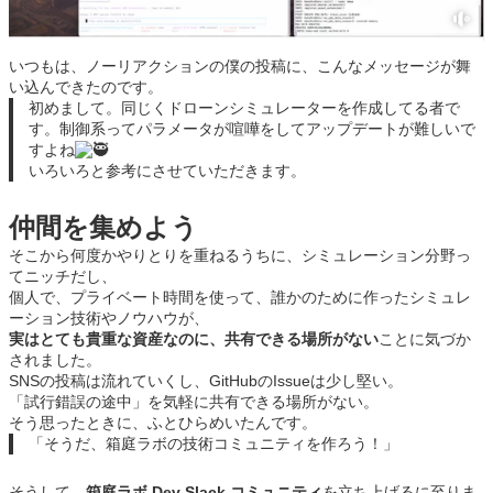
いつもは、ノーリアクションの僕の投稿に、こんなメッセージが舞
い込んできたのです。
初めまして。同じくドローンシミュレーターを作成してる者で
す。制御系ってパラメータが喧嘩をしてアップデートが難しいで
すよね
いろいろと参考にさせていただきます。
仲間を集めよう
そこから何度かやりとりを重ねるうちに、シミュレーション分野っ
てニッチだし、
個人で、プライベート時間を使って、誰かのために作ったシミュレ
ーション技術やノウハウが、
実はとても貴重な資産なのに、共有できる場所がない
ことに気づか
されました。
SNSの投稿は流れていくし、GitHubのIssueは少し堅い。
「試行錯誤の途中」を気軽に共有できる場所がない。
そう思ったときに、ふとひらめいたんです。
「そうだ、箱庭ラボの技術コミュニティを作ろう！」
そうして、
箱庭ラボ Dev Slack コミュニティ
を立ち上げるに至りま