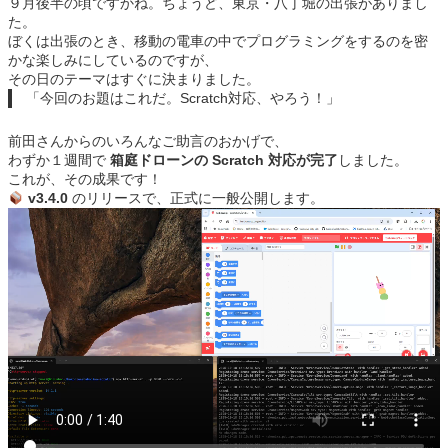
９月後半の頃ですかね。ちょうど、東京・八丁堀の出張がありまし
た。
ぼくは出張のとき、移動の電車の中でプログラミングをするのを密
かな楽しみにしているのですが、
その日のテーマはすぐに決まりました。
「今回のお題はこれだ。Scratch対応、やろう！」
前田さんからのいろんなご助言のおかげで、
わずか１週間で
箱庭ドローンの Scratch 対応が完了
しました。
これが、その成果です！
v3.4.0
のリリースで、正式に一般公開します。