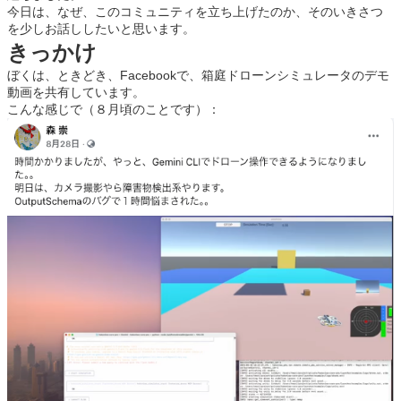
b
d
dI
今日は、なぜ、このコミュニティを立ち上げたのか、そのいきさつ
o
s
n
を少しお話ししたいと思います。
きっかけ
o
ぼくは、ときどき、Facebookで、箱庭ドローンシミュレータのデモ
k
動画を共有しています。
こんな感じで（８月頃のことです）：