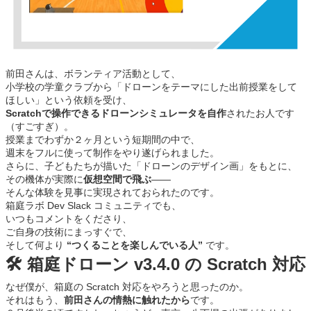
前田さんは、ボランティア活動として、
小学校の学童クラブから「ドローンをテーマにした出前授業をして
ほしい」という依頼を受け、
Scratchで操作できるドローンシミュレータを自作
されたお人です
（すごすぎ）。
授業までわずか２ヶ月という短期間の中で、
週末をフルに使って制作をやり遂げられました。
さらに、子どもたちが描いた「ドローンのデザイン画」をもとに、
その機体が実際に
仮想空間で飛ぶ
――
そんな体験を見事に実現されておられたのです。
箱庭ラボ Dev Slack コミュニティでも、
いつもコメントをくださり、
ご自身の技術にまっすぐで、
そして何より
“つくることを楽しんでいる人”
です。
🛠 箱庭ドローン v3.4.0 の Scratch 対応
なぜ僕が、箱庭の Scratch 対応をやろうと思ったのか。
それはもう、
前田さんの情熱に触れたから
です。