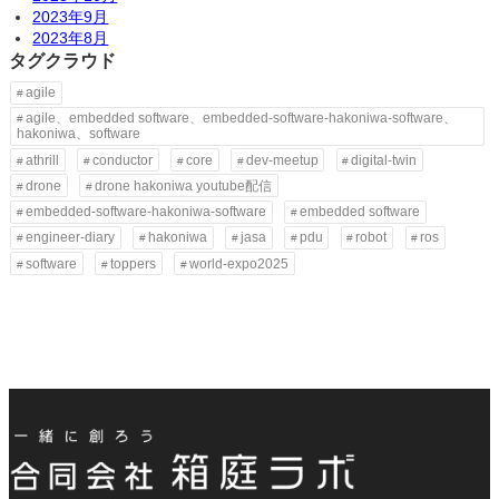
2023年9月
2023年8月
タグクラウド
agile
agile、embedded software、embedded-software-hakoniwa-software、
hakoniwa、software
athrill
conductor
core
dev-meetup
digital-twin
drone
drone hakoniwa youtube配信
embedded-software-hakoniwa-software
embedded software
engineer-diary
hakoniwa
jasa
pdu
robot
ros
software
toppers
world-expo2025