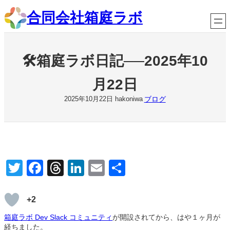
内
合同会社箱庭ラボ
容
を
ス
キ
🛠箱庭ラボ日記──2025年10
ッ
プ
月22日
ブログ
2025年10月22日
hakoniwa
T
F
T
Li
E
共
wi
a
hr
n
m
有
tt
c
e
k
ail
+2
er
e
a
e
箱庭ラボ Dev Slack コミュニティ
が開設されてから、はや１ヶ月が
経ちました。