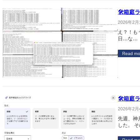
🛠箱庭ラ
2026年2月
え？！も
日…な…
Read mo
🛠箱庭ラ
2026年2月
先週、神
した。 