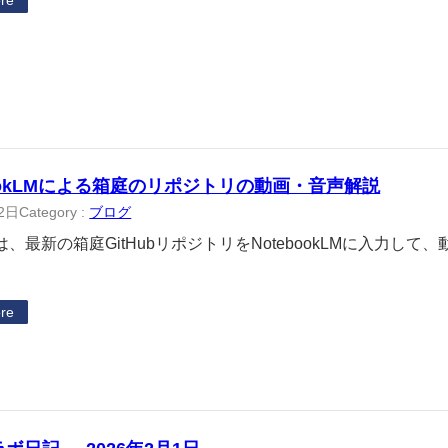
re
bookLMによる箱庭のリポジトリの動画・音声解説
2日
Category :
ブログ
、最新の箱庭GitHubリポジトリをNotebookLMに入力し
re