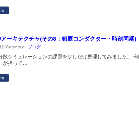
re
Uアーキテクチャ(その8：箱庭コンダクター・時刻同期)
1日
Category :
ブログ
分散シミュレーションの課題を少しだけ整理してみました。 
ーが担って…
re