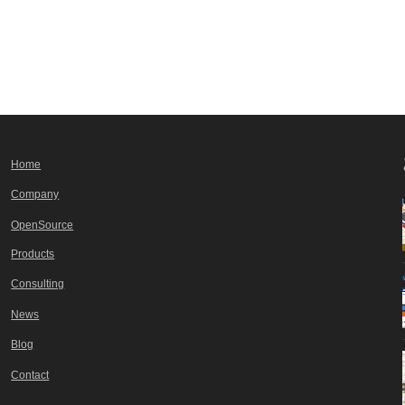
Home
Company
OpenSource
Products
Consulting
News
Blog
Contact