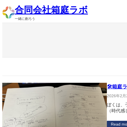
内
合同会社箱庭ラボ
容
を
一緒に創ろう
ス
キ
ッ
プ
🛠箱庭ラ
2026年2月
ぼくは、
（時代感
Read mo