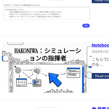
Read mo
Note
2026年2月
こちらでは
のを…
Read mo