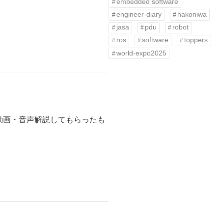
embedded software
engineer-diary
hakoniwa
jasa
pdu
robot
ros
software
toppers
world-expo2025
て、動画・音声解説してもらったも