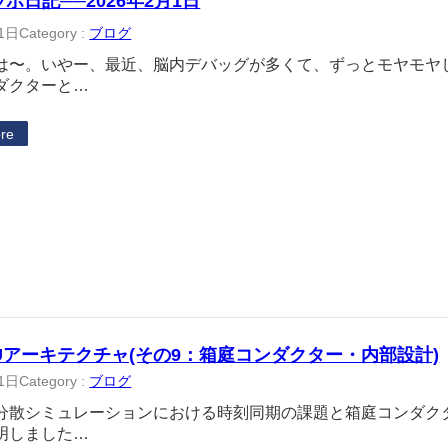
ラボ日記──2026年2月1日
1日
Category :
ブログ
は〜。いやー、最近、脳内デバッグが多くて、ずっとモヤモヤ
ダクターと…
re
Uアーキテクチャ(その9：箱庭コンダクター・内部設計)
1日
Category :
ブログ
分散シミュレーションにおける時刻同期の課題と箱庭コンダク
明しました…