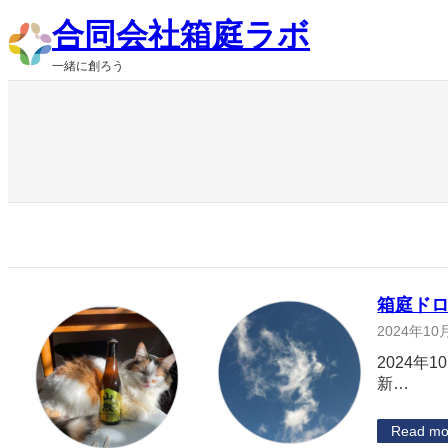
内
合同会社箱庭ラボ
容
を
一緒に創ろう
ス
キ
ッ
プ
箱庭ドロ
2024年10
2024年
新…
Read mo