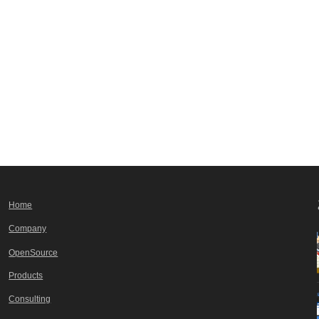
Home
Company
OpenSource
Products
Consulting