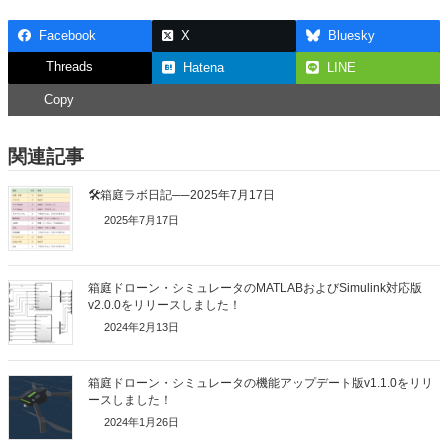
tt
c
e
k
ail
Facebook
X
Bluesky
er
e
a
e
Threads
Hatena
LINE
b
d
dI
Copy
o
s
n
o
関連記事
k
🛠箱庭ラボ日記──2025年7月17日
2025年7月17日
箱庭ドローン・シミュレータのMATLABおよびSimulink対応版
v2.0.0をリリースしました！
2024年2月13日
箱庭ドローン・シミュレータの機能アップデート版v1.1.0をリリ
ースしました！
2024年1月26日