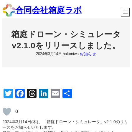
内
合同会社箱庭ラボ
容
を
ス
キ
箱庭ドローン・シミュレータ
ッ
プ
v2.1.0をリリースしました。
お知らせ
2024年3月14日
hakoniwa
T
F
T
Li
E
共
wi
a
hr
n
m
有
tt
c
e
k
ail
0
er
e
a
e
2024年3月14日(木)、「箱庭ドローン・シミュレータ」v2.1.0のリリ
ースをお知らせいたします。
b
d
dI