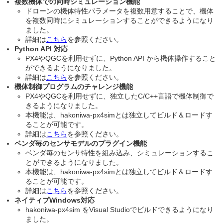
複数機体での同時シミュレーション機能
ドローンの機体特性パラメータを複数用意することで、機体
を複数同時にシミュレーションすることができるようになり
ました。
詳細は
こちら
を参照ください。
Python API 対応
PX4やQGCを利用せずに、Python API から機体操作すること
ができるようになりました。
詳細は
こちら
を参照ください。
機体制御プログラムのチャレンジ機能
PX4やQGCを利用せずに、独立したC/C++言語で機体制御で
きるようになりました。
本機能は、hakoniwa-px4simとは独立してビルド＆ロードす
ることが可能です。
詳細は
こちら
を参照ください。
ベンダ毎のセンサモデルのプラグイン機能
ベンダ毎のセンサ特性を組み込み、シミュレーションするこ
とができるようになりました。
本機能は、hakoniwa-px4simとは独立してビルド＆ロードす
ることが可能です。
詳細は
こちら
を参照ください。
ネイティブWindows対応
hakoniwa-px4sim をVisual Studioでビルドできるようになり
ました。