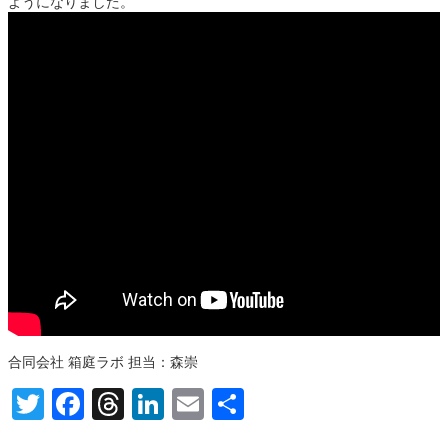
ようになりました。
合同会社 箱庭ラボ 担当：森崇
T
F
T
Li
E
共
wi
a
hr
n
m
有