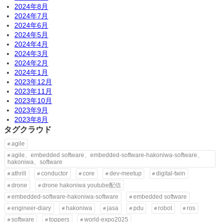
2024年8月
2024年7月
2024年6月
2024年5月
2024年4月
2024年3月
2024年2月
2024年1月
2023年12月
2023年11月
2023年10月
2023年9月
2023年8月
タグクラウド
agile
agile、embedded software、embedded-software-hakoniwa-software、
hakoniwa、software
athrill
conductor
core
dev-meetup
digital-twin
drone
drone hakoniwa youtube配信
embedded-software-hakoniwa-software
embedded software
engineer-diary
hakoniwa
jasa
pdu
robot
ros
software
toppers
world-expo2025