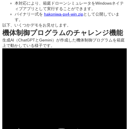
本対応により、箱庭ドローンシミュレータをWindowsネイテ
ィブアプリとして実行することができます。
バイナリ一式を
hakoniwa-px4-win.zip
として公開していま
す。
以下、いくつかデモをお見せします。
機体制御プログラムのチャレンジ機能
生成AI（ChatGPTとGemini）が作成した機体制御プログラムを箱庭
上で動かしている様子です。