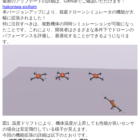
最新のアップデートの詳細は、GitHubでご確認いただけます：
o
s
n
hakoniwa-px4sim
本バージョンアップにより、箱庭ドローンシミュレータの機能が大
o
幅に拡張されました！
特に注目すべきは、複数機体の同時シミュレーションが可能になっ
k
たことです。これにより、開発者はさまざまな条件下でドローンの
パフォーマンスを評価し、最適化することができるようになりま
す。
図1. 温度ドリフトにより、機体温度が上昇しても性能が良いセンサ
の場合は安定飛行している様子が見えます。
今回の機能拡張の詳細は以下のとおりです。