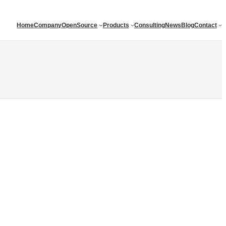
Home
Company
OpenSource
Products
Consulting
News
Blog
Contact