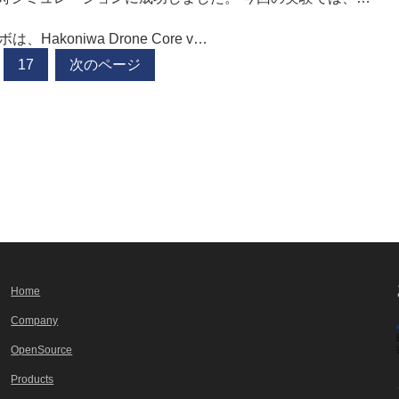
koniwa Drone Core v…
17
次のページ
Home
Company
OpenSource
Products