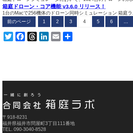
箱庭ドローン・コア機能 v3.6.0 リリース！
1台のMacで256機体のドローン同時シミュレーション 箱庭ラボは、Ha
前のページ
1
2
3
4
5
6
…
Twitter
Facebook
Threads
LinkedIn
Email
共
有
〒918-8231
福井県福井市問屋町3丁目111番地
TEL. 090-3040-8528