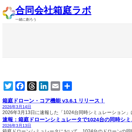
内
合同会社箱庭ラボ
容
を
一緒に創ろう
ス
キ
ッ
プ
Twitter
Facebook
Threads
LinkedIn
Email
共
有
箱庭ドローン・コア機能 v3.6.1 リリース！
2026年3月14日
2026年3月13日に速報した「1024台同時シミュレーション
速報：箱庭ドローンシミュレータで1024台の同時シ
2026年3月13日
箱庭ドローンシミュレータにおいて、1024台のドローンの