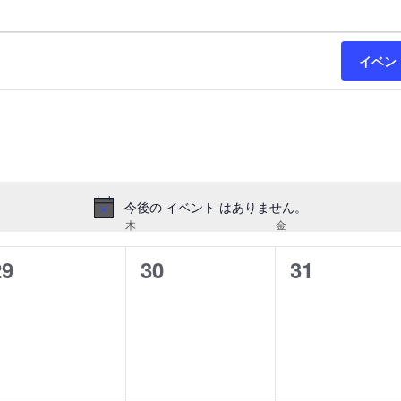
イベン
今後の イベント はありません。
Notice
曜日
木
木曜日
金
金曜日
0
0
0
29
30
31
イ
イ
イ
ベ
ベ
ベ
ン
ン
ン
ト,
ト,
ト,