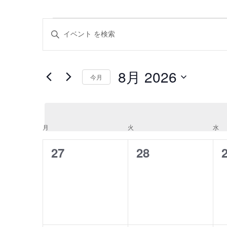
イ
イ
キ
ー
ベ
ベ
ワ
ー
ン
ン
8月 2026
ド
今月
ト
ト
を
日
入
を
付
力
を
し
検
選
て
月
月曜日
火
火曜日
水
水
イ
択
く
索
だ
ベ
0
0
27
28
さ
し
イ
イ
ン
い。
て
キ
ベ
ベ
ト
ー
ナ
ワ
ン
ン
の
ー
ビ
ト,
ト,
ド