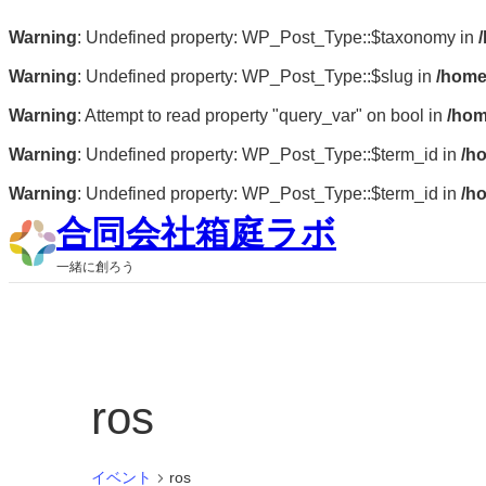
Warning
: Undefined property: WP_Post_Type::$taxonomy in
Warning
: Undefined property: WP_Post_Type::$slug in
/home
Warning
: Attempt to read property "query_var" on bool in
/hom
Warning
: Undefined property: WP_Post_Type::$term_id in
/h
Warning
: Undefined property: WP_Post_Type::$term_id in
/h
合同会社箱庭ラボ
一緒に創ろう
ros
イベント
ros