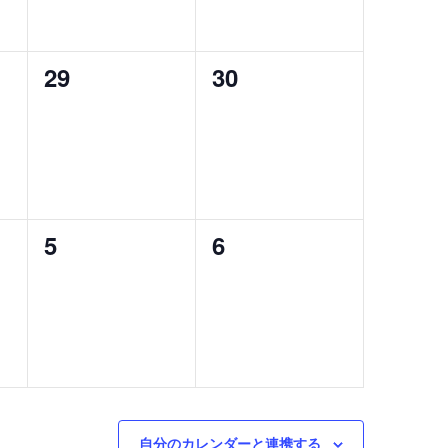
ン
ン
ト,
ト,
0
0
29
30
イ
イ
ベ
ベ
ン
ン
ト,
ト,
0
0
5
6
イ
イ
ベ
ベ
ン
ン
ト,
ト,
自分のカレンダーと連携する