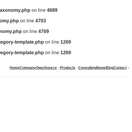
/taxonomy.php
on line
4689
nomy.php
on line
4703
xonomy.php
on line
4709
tegory-template.php
on line
1269
tegory-template.php
on line
1269
Home
Company
OpenSource
Products
Consulting
News
Blog
Contact