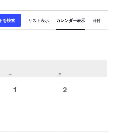
イ
トを検索
リスト表示
カレンダー表示
日付
ベ
ン
ト
ビ
ュ
ー
土
土曜日
日
日曜日
ナ
0
0
1
2
ビ
イ
イ
ゲ
ベ
ベ
ー
ン
ン
シ
ト,
ト,
ョ