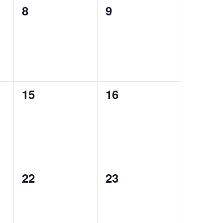
0
0
8
9
ン
イ
イ
ベ
ベ
ン
ン
ト,
ト,
0
0
15
16
イ
イ
ベ
ベ
ン
ン
ト,
ト,
0
0
22
23
イ
イ
ベ
ベ