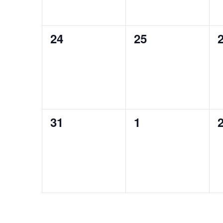
ン
ン
ト,
ト,
0
0
24
25
イ
イ
ベ
ベ
ン
ン
ト,
ト,
0
0
31
1
イ
イ
ベ
ベ
ン
ン
ト,
ト,