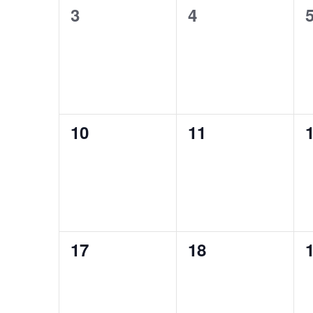
カ
で
0
0
3
4
ゲ
イ
レ
イ
イ
ベ
ー
ン
ン
ベ
ベ
ト
シ
ダ
を
ン
ン
ョ
検
ー
ト,
ト,
索
ン
し
0
0
10
11
ま
を
イ
イ
す。
表
ベ
ベ
ン
ン
示
ト,
ト,
0
0
17
18
イ
イ
ベ
ベ